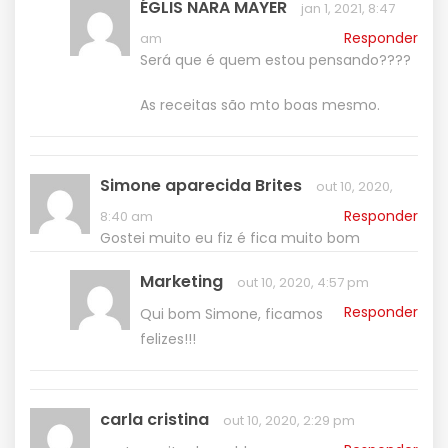
ÉGLIS NARA MAYER
jan 1, 2021, 8:47
Responder
am
Será que é quem estou pensando????
As receitas são mto boas mesmo.
Simone aparecida Brites
out 10, 2020,
Responder
8:40 am
Gostei muito eu fiz é fica muito bom
Marketing
out 10, 2020, 4:57 pm
Responder
Qui bom Simone, ficamos
felizes!!!
carla cristina
out 10, 2020, 2:29 pm