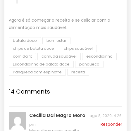
Agora é só começar a receita e se deliciar com a
alimentação mais saudável.
batata doce
bem estar
chips de batata doce
chips saudável
comida fit
comuda saudável
escondidinho
Escondidinho de batata doce
panqueca
Panqueca com espinafre
receita
14 Comments
Cecilia Dal Magro Moro
ago 8, 2020, 4:26
Responder
pm
Maravilhas essas receita