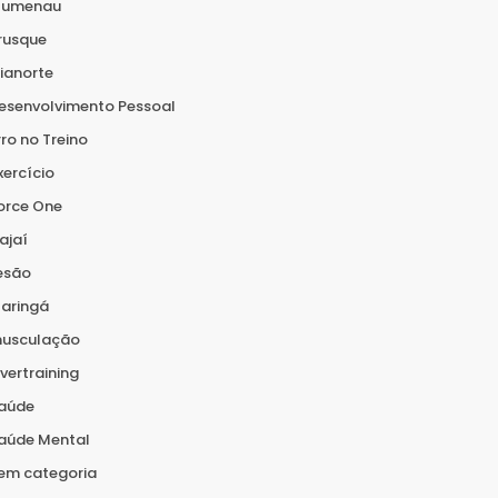
lumenau
rusque
ianorte
esenvolvimento Pessoal
rro no Treino
xercício
orce One
tajaí
esão
aringá
usculação
vertraining
aúde
aúde Mental
em categoria