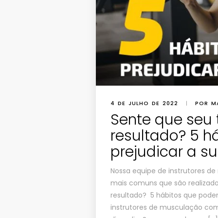
4 DE JULHO DE 2022
|
POR M
Sente que seu 
resultado? 5 
prejudicar a s
Nossa equipe de instrutores de
mais comuns que são realizados
resultado? 5 hábitos que pode
instrutores de musculação com