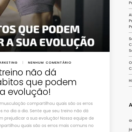
P
A
P
P
S
C
S
O
ARKETING
|
NENHUM COMENTÁRIO
C
treino não dá
hábitos que podem
H
ua evolução!
 musculação compartilhou quais são os erros
 no dia a dia. Sente que seu treino não dá
m prejudicar a sua evolução! Nossa equipe de
a
partilhou quais são os erros mais comuns no
j