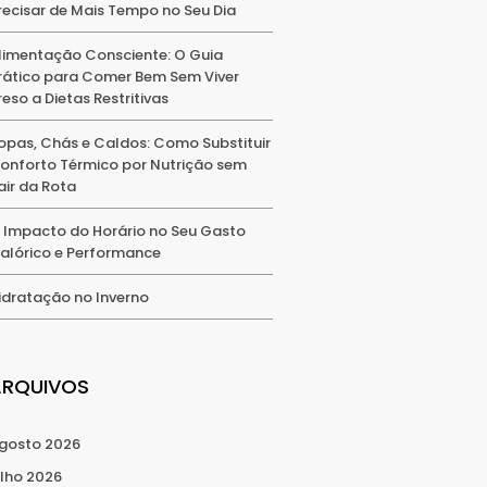
recisar de Mais Tempo no Seu Dia
limentação Consciente: O Guia
rático para Comer Bem Sem Viver
reso a Dietas Restritivas
opas, Chás e Caldos: Como Substituir
onforto Térmico por Nutrição sem
air da Rota
 Impacto do Horário no Seu Gasto
alórico e Performance
idratação no Inverno
ARQUIVOS
gosto 2026
ulho 2026