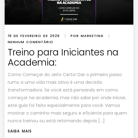
19 DE FEVEREIRO DE 2026
|
POR MARKETING
|
NENHUM COMENTÁRIO
Treino para Iniciantes na
Academia:
Como Começar do Jeito Certo! Dar o primeiro passo
rumo a uma vida mais ativa é uma decisão
transformadora. Se você está pensando em como
começar na academia, mas não sabe por onde iniciar,
este guia foi feito especialmente para você. Vamos
mostrar o caminho mais seguro e eficiente para quem
nunca treinou ou está retomando depois […]
SAIBA MAIS