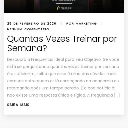
25 DE FEVEREIRO DE 2026
|
POR MARKETING
|
NENHUM COMENTÁRIO
Quantas Vezes Treinar por
Semana?
Descubra a Frequência Ideal para Seu Objetivo Se você
está se perguntando quantas vezes treinar por semana
é o suficiente, saiba que essa é uma das dúvidas mais
comuns entre quem está começando na academia ou
retornando após um tempo parado. E a boa notícia é:
não existe uma resposta única e rígida. A frequência […]
SAIBA MAIS