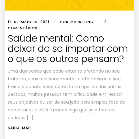
14 DE MAIO DE 2021
|
POR MARKETING
|
2
COMENTÁRIOS
Saúde mental: Como
deixar de se importar com
o que os outros pensam?
Uma das coisas que pode estar te afetando no seu
trabalho, seus relacionamentos e até mesmo o seu
treino é quanto você acredita na opinião das outras
pessoas, muitas pessoas tem dificuldade em realizar
seus objetivos ou ser do seu jeito pelo simples fato de
acreditar que está fazendo algo que seja fora dos
padrões […]
SAIBA MAIS