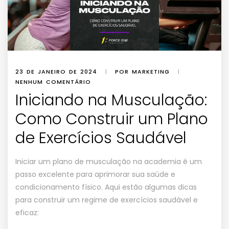
23 DE JANEIRO DE 2024
|
POR MARKETING
|
NENHUM COMENTÁRIO
Iniciando na Musculação:
Como Construir um Plano
de Exercícios Saudável
Iniciar um plano de musculação na academia é um
passo excelente para aprimorar sua saúde e
condicionamento físico. Aqui estão algumas dicas
para construir um regime de exercícios saudável e
eficaz: