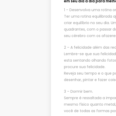
em seu dia a dia para melh
1 – Desenvolva uma rotina o
Ter uma rotina equilibrada a
criar equilíbrio no seu dia. 
quadrantes, com o passar do
seu cérebro com os afazeres
2 – A felicidade além das red
Lembre-se que sua felicidad
esta sentando olhando foto
procure sua felicidade.
Reveja seu tempo e o que po
desenhar, pintar e fazer co
3 – Dormir bem.
Sempre é ressaltada a impo
mesmo físico quanto metal,
você de todas as formas pos