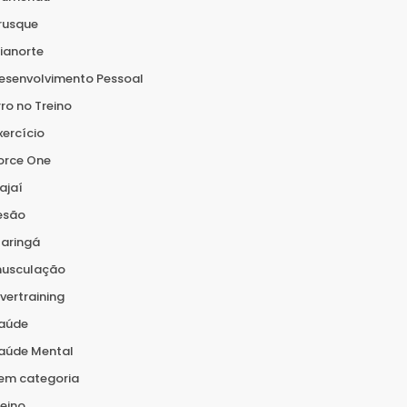
rusque
ianorte
esenvolvimento Pessoal
rro no Treino
xercício
orce One
tajaí
esão
aringá
usculação
vertraining
aúde
aúde Mental
em categoria
reino