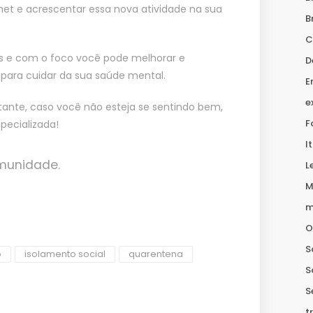
net e acrescentar essa nova atividade na sua
B
C
s e com o foco você pode melhorar e
D
 para cuidar da sua saúde mental.
E
e
ante, caso você não esteja se sentindo bem,
F
pecializada!
I
imunidade.
L
M
m
O
S
o
isolamento social
quarentena
S
S
t