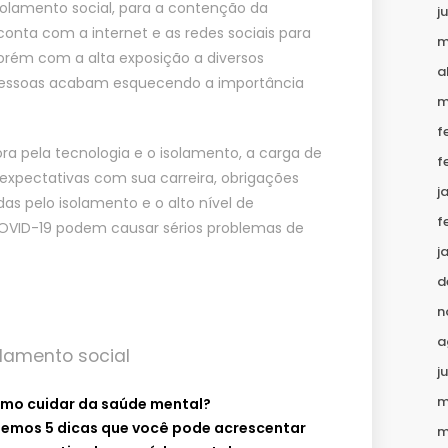
olamento social, para a contenção da
j
onta com a internet e as redes sociais para
m
 porém com a alta exposição a diversos
a
 pessoas acabam esquecendo a importância
m
f
ra pela tecnologia e o isolamento, a carga de
f
 expectativas com sua carreira, obrigações
j
das pelo isolamento e o alto nível de
f
OVID-19 podem causar sérios problemas de
j
d
n
a
olamento social
j
m
omo cuidar da saúde mental?
temos 5 dicas que você pode acrescentar
m