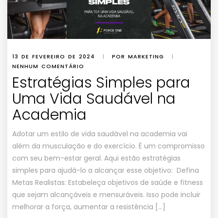
13 DE FEVEREIRO DE 2024
|
POR MARKETING
|
NENHUM COMENTÁRIO
Estratégias Simples para
Uma Vida Saudável na
Academia
Adotar um estilo de vida saudável na academia vai
além da musculação e do exercício. É um compromisso
com seu bem-estar geral. Aqui estão estratégias
simples para ajudá-lo a alcançar esse objetivo: Defina
Metas Realistas: Estabeleça objetivos de saúde e fitness
que sejam alcançáveis e mensuráveis. Isso pode incluir
melhorar a força, aumentar a resistência […]