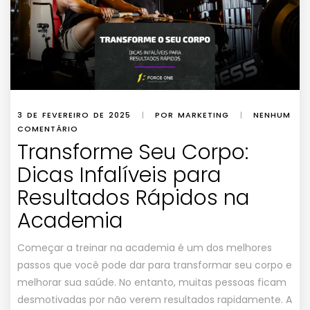
3 DE FEVEREIRO DE 2025
|
POR MARKETING
|
NENHUM
COMENTÁRIO
Transforme Seu Corpo:
Dicas Infalíveis para
Resultados Rápidos na
Academia
Começar a treinar na academia é um dos melhores
passos que você pode dar para transformar seu corpo e
melhorar sua saúde. No entanto, muitas pessoas ficam
desmotivadas por não verem resultados rapidamente. A