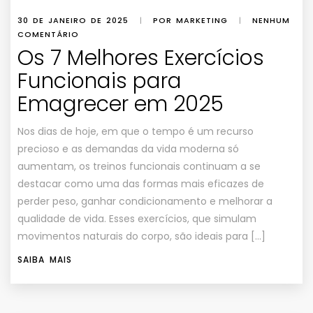
30 DE JANEIRO DE 2025
|
POR MARKETING
|
NENHUM
COMENTÁRIO
Os 7 Melhores Exercícios
Funcionais para
Emagrecer em 2025
Nos dias de hoje, em que o tempo é um recurso
precioso e as demandas da vida moderna só
aumentam, os treinos funcionais continuam a se
destacar como uma das formas mais eficazes de
perder peso, ganhar condicionamento e melhorar a
qualidade de vida. Esses exercícios, que simulam
movimentos naturais do corpo, são ideais para […]
SAIBA MAIS