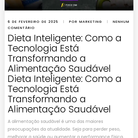
6 DE FEVEREIRO DE 2025
|
POR MARKETING
|
NENHUM
COMENTÁRIO
Dieta Inteligente: Como a
Tecnologia Está
Transformando a
Alimentação Saudável
Dieta Inteligente: Como a
Tecnologia Está
Transformando a
Alimentação Saudável
A alimentação saudável é uma das maiores
preocupações da atualidade. Seja para perder peso,
melhorar a saúde ou aumentar a performance física,