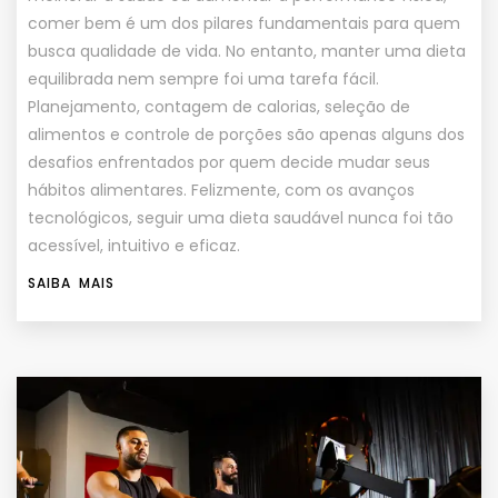
comer bem é um dos pilares fundamentais para quem
busca qualidade de vida. No entanto, manter uma dieta
equilibrada nem sempre foi uma tarefa fácil.
Planejamento, contagem de calorias, seleção de
alimentos e controle de porções são apenas alguns dos
desafios enfrentados por quem decide mudar seus
hábitos alimentares. Felizmente, com os avanços
tecnológicos, seguir uma dieta saudável nunca foi tão
acessível, intuitivo e eficaz.
SAIBA MAIS