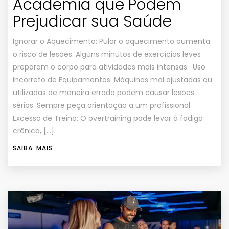
Academia que Podem
Prejudicar sua Saúde
Ignorar o Aquecimento: Pular o aquecimento aumenta
o risco de lesões. Alguns minutos de exercícios leves
preparam o corpo para atividades mais intensas. Uso
Incorreto de Equipamentos: Máquinas mal ajustadas ou
utilizadas de maneira errada podem causar lesões
sérias. Sempre peça orientação a um profissional.
Excesso de Treino: O overtraining pode levar à fadiga
crônica, […]
SAIBA MAIS