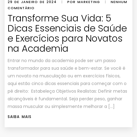
29 DE JANEIRO DE 2024
|
POR MARKETING
|
NENHUM
COMENTÁRIO
Transforme Sua Vida: 5
Dicas Essenciais de Saúde
e Exercícios para Novatos
na Academia
Entrar no mundo da academia pode ser um passo
transformador para sua saúde e bem-estar. Se você é
um novato na musculação ou em exercícios físicos,
aqui estão cinco dicas essenciais para começar com o
pé direito: Estabeleça Objetivos Realistas: Definir metas
alcançáveis é fundamental. Seja perder peso, ganhar
massa muscular ou simplesmente melhorar a […]
SAIBA MAIS