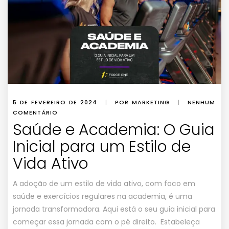
5 DE FEVEREIRO DE 2024
|
POR MARKETING
|
NENHUM
COMENTÁRIO
Saúde e Academia: O Guia
Inicial para um Estilo de
Vida Ativo
A adoção de um estilo de vida ativo, com foco em
saúde e exercícios regulares na academia, é uma
jornada transformadora. Aqui está o seu guia inicial para
começar essa jornada com o pé direito. Estabeleça