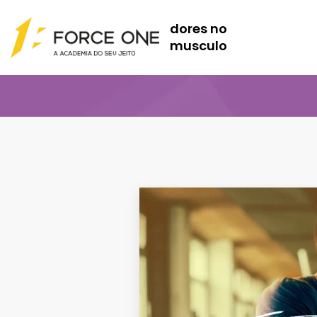
dores no
musculo