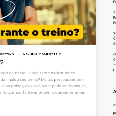
P
A
P
P
S
C
S
O
RKETING
|
NENHUM COMENTÁRIO
C
?
H
depois do treino. Você sente muitas dores
do finaliza seu treino? Muitas pessoas sentem
seus treinos, às vezes a dor pode ser muscular,
é muito importante entender o que sente antes
a
j