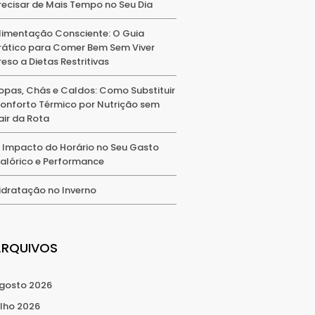
recisar de Mais Tempo no Seu Dia
limentação Consciente: O Guia
rático para Comer Bem Sem Viver
reso a Dietas Restritivas
opas, Chás e Caldos: Como Substituir
onforto Térmico por Nutrição sem
air da Rota
 Impacto do Horário no Seu Gasto
alórico e Performance
idratação no Inverno
ARQUIVOS
gosto 2026
ulho 2026