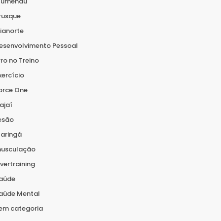
lumenau
rusque
ianorte
esenvolvimento Pessoal
rro no Treino
xercício
orce One
tajaí
esão
aringá
usculação
vertraining
aúde
aúde Mental
em categoria